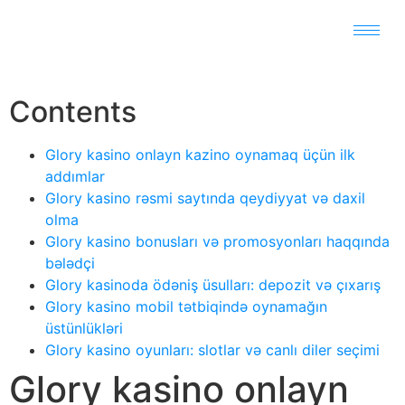
Contents
Glory kasino onlayn kazino oynamaq üçün ilk
addımlar
Glory kasino rəsmi saytında qeydiyyat və daxil
olma
Glory kasino bonusları və promosyonları haqqında
bələdçi
Glory kasinoda ödəniş üsulları: depozit və çıxarış
Glory kasino mobil tətbiqində oynamağın
üstünlükləri
Glory kasino oyunları: slotlar və canlı diler seçimi
Glory kasino onlayn