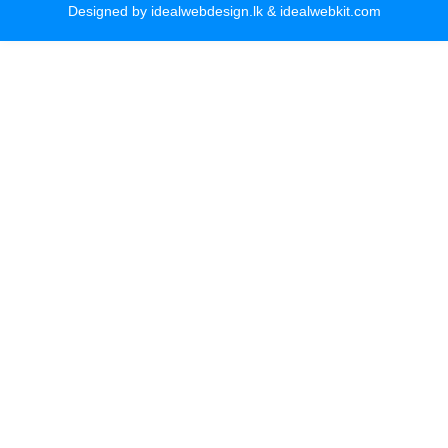
Designed by
idealwebdesign.lk
&
idealwebkit.com