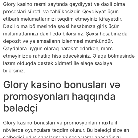
Glory kasino rəsmi saytında qeydiyyat və daxil olma
prosesləri sürətli və təhlükəsizdir. Qeydiyyat üçün
etibarlı məlumatlarınızı təqdim etməyiniz kifayətdir.
Daxil olma bölməsində şəxsi hesabınıza giriş üçün
məlumatlarınızı daxil edə bilərsiniz. Şəxsi hesabınızda
depozit və ya əmsalların izlənməsi mümkündür.
Qaydalara uyğun olaraq hərəkət edərkən, mərc
etməyinizdə rahatlıq hiss edəcəksiniz. Əlaqə bölməsində
lazım olduqda dəstək xidməti ilə əlaqə saxlaya
bilərsiniz.
Glory kasino bonusları və
promosyonları haqqında
bələdçi
Glory kasino bonusları və promosyonları müxtəlif
növlərdə oyunçulara təqdim olunur. Bu bələdçi sizə ən
cəlbedici uduş şanslarından necə yararlanacağınızı