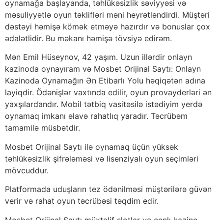
oynamağa başlayanda, təhlükəsizlik səviyyəsi və
məsuliyyətlə oyun təklifləri məni heyrətləndirdi. Müştəri
dəstəyi həmişə kömək etməyə hazırdır və bonuslar çox
ədalətlidir. Bu məkanı həmişə tövsiyə edirəm.
Mən Emil Hüseynov, 42 yaşım. Uzun illərdir onlayn
kazinoda oynayıram və Mosbet Orijinal Saytı: Onlayn
Kazinoda Oynamağın Ən Etibarlı Yolu həqiqətən adına
layiqdir. Ödənişlər vaxtında edilir, oyun provayderləri ən
yaxşılardandır. Mobil tətbiq vasitəsilə istədiyim yerdə
oynamaq imkanı əlavə rahatlıq yaradır. Təcrübəm
tamamilə müsbətdir.
Mosbet Orijinal Saytı ilə oynamaq üçün yüksək
təhlükəsizlik şifrələməsi və lisenziyalı oyun seçimləri
mövcuddur.
Platformada uduşların tez ödənilməsi müştərilərə güvən
verir və rahat oyun təcrübəsi təqdim edir.
Mosbet Orijinal Saytı müxtəlif slotlar və canlı kazino