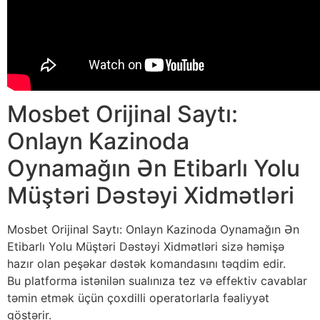
Mosbet Orijinal Saytı:
Onlayn Kazinoda
Oynamağın Ən Etibarlı Yolu
Müştəri Dəstəyi Xidmətləri
Mosbet Orijinal Saytı: Onlayn Kazinoda Oynamağın Ən
Etibarlı Yolu Müştəri Dəstəyi Xidmətləri sizə həmişə
hazır olan peşəkar dəstək komandasını təqdim edir.
Bu platforma istənilən sualınıza tez və effektiv cavablar
təmin etmək üçün çoxdilli operatorlarla fəaliyyət
göstərir.