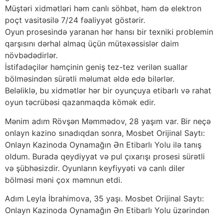
Müştəri xidmətləri həm canlı söhbət, həm də elektron
poçt vasitəsilə 7/24 fəaliyyət göstərir.
Oyun prosesində yaranan hər hansı bir texniki problemin
qarşısını dərhal almaq üçün mütəxəssislər daim
növbədədirlər.
İstifadəçilər həmçinin geniş tez-tez verilən suallar
bölməsindən sürətli məlumat əldə edə bilərlər.
Beləliklə, bu xidmətlər hər bir oyunçuya etibarlı və rahat
oyun təcrübəsi qazanmaqda kömək edir.
Mənim adım Rövşən Məmmədov, 28 yaşım var. Bir neçə
onlayn kazino sınadıqdan sonra, Mosbet Orijinal Saytı:
Onlayn Kazinoda Oynamağın Ən Etibarlı Yolu ilə tanış
oldum. Burada qeydiyyat və pul çıxarışı prosesi sürətli
və şübhəsizdir. Oyunların keyfiyyəti və canlı diler
bölməsi məni çox məmnun etdi.
Adım Leyla İbrahimova, 35 yaşı. Mosbet Orijinal Saytı:
Onlayn Kazinoda Oynamağın Ən Etibarlı Yolu üzərindən