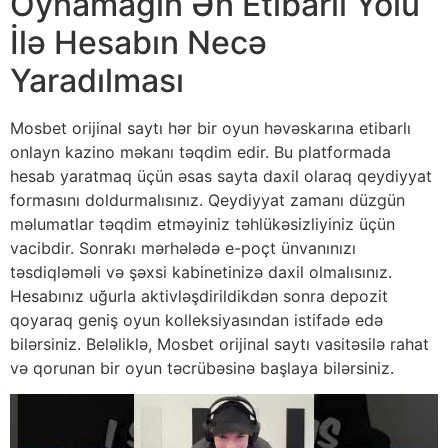
Oynamağın Ən Etibarlı Yolu
İlə Hesabın Necə
Yaradılması
Mosbet orijinal saytı hər bir oyun həvəskarına etibarlı
onlayn kazino məkanı təqdim edir. Bu platformada
hesab yaratmaq üçün əsas sayta daxil olaraq qeydiyyat
formasını doldurmalısınız. Qeydiyyat zamanı düzgün
məlumatlar təqdim etməyiniz təhlükəsizliyiniz üçün
vacibdir. Sonrakı mərhələdə e-poçt ünvanınızı
təsdiqləməli və şəxsi kabinetinizə daxil olmalısınız.
Hesabınız uğurla aktivləşdirildikdən sonra depozit
qoyaraq geniş oyun kolleksiyasından istifadə edə
bilərsiniz. Beləliklə, Mosbet orijinal saytı vasitəsilə rahat
və qorunan bir oyun təcrübəsinə başlaya bilərsiniz.