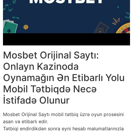
Mosbet Orijinal Saytı:
Onlayn Kazinoda
Oynamağın Ən Etibarlı Yolu
Mobil Tətbiqdə Necə
İstifadə Olunur
Mosbet Orijinal Saytı mobil tətbiq üzrə oyun prosesini
asan və etibarlı edir.
Tətbiqi endirdikdən sonra eyni hesab məlumatlarınızla