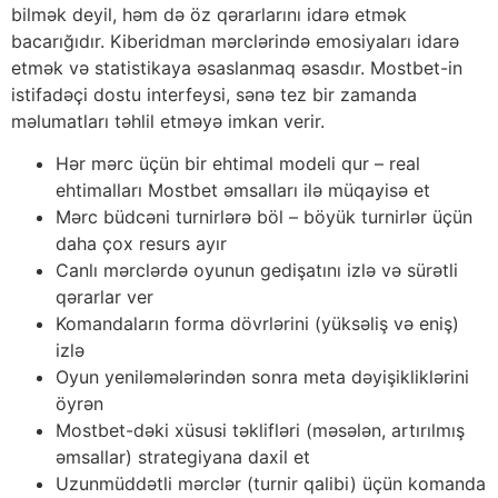
bilmək deyil, həm də öz qərarlarını idarə etmək
bacarığıdır. Kiberidman mərclərində emosiyaları idarə
etmək və statistikaya əsaslanmaq əsasdır. Mostbet-in
istifadəçi dostu interfeysi, sənə tez bir zamanda
məlumatları təhlil etməyə imkan verir.
Hər mərc üçün bir ehtimal modeli qur – real
ehtimalları Mostbet əmsalları ilə müqayisə et
Mərc büdcəni turnirlərə böl – böyük turnirlər üçün
daha çox resurs ayır
Canlı mərclərdə oyunun gedişatını izlə və sürətli
qərarlar ver
Komandaların forma dövrlərini (yüksəliş və eniş)
izlə
Oyun yeniləmələrindən sonra meta dəyişikliklərini
öyrən
Mostbet-dəki xüsusi təklifləri (məsələn, artırılmış
əmsallar) strategiyana daxil et
Uzunmüddətli mərclər (turnir qalibi) üçün komanda