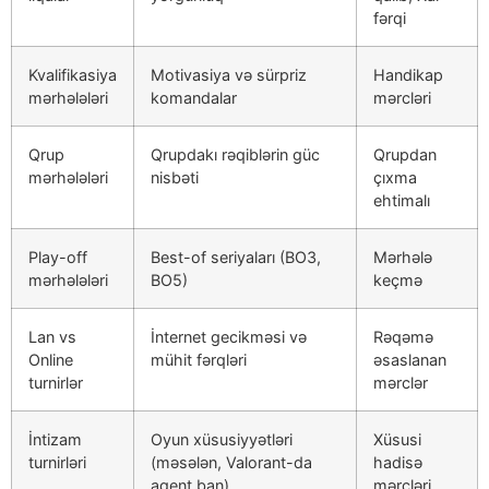
fərqi
Kvalifikasiya
Motivasiya və sürpriz
Handikap
mərhələləri
komandalar
mərcləri
Qrup
Qrupdakı rəqiblərin güc
Qrupdan
mərhələləri
nisbəti
çıxma
ehtimalı
Play-off
Best-of seriyaları (BO3,
Mərhələ
mərhələləri
BO5)
keçmə
Lan vs
İnternet gecikməsi və
Rəqəmə
Online
mühit fərqləri
əsaslanan
turnirlər
mərclər
İntizam
Oyun xüsusiyyətləri
Xüsusi
turnirləri
(məsələn, Valorant-da
hadisə
agent ban)
mərcləri