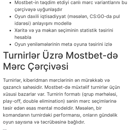
Mostbet-in təqdim etdiyi canlı mərc variantlarını bu
çərçivəyə uyğunlaşdır
Oyun daxili iqtisadiyyat (məsələn, CS:GO-da pul
idarəsi) anlayışını modellə
Xəritə və ya məkan seçiminin statistik təsirini
hesabla
Oyun yeniləmələrinin meta oyuna təsirini izlə
Turnirlər Üzrə Mostbet-də
Mərc Çərçivəsi
Turnirlər, kiberidman mərclərinin ən mürəkkəb və
qazanclı sahəsidir. Mostbet-də müxtəlif turnirlər üçün
xüsusi bazarlar var. Turnirin formatı (qrup mərhələsi,
play-off, double elimination) sənin mərc seçimlərinə
təsir edən əsas mental modeldir. Məsələn, bir
komandanın turnirdəki performansı, onların gündəlik
oyun sayısına və təcrübəsinə bağlıdır.