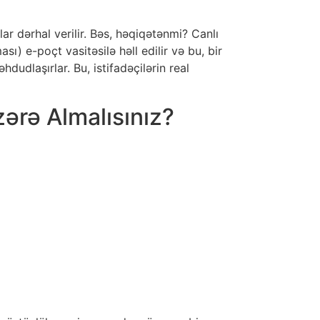
lar dərhal verilir. Bəs, həqiqətənmi? Canlı
 e-poçt vasitəsilə həll edilir və bu, bir
dudlaşırlar. Bu, istifadəçilərin real
ərə Almalısınız?