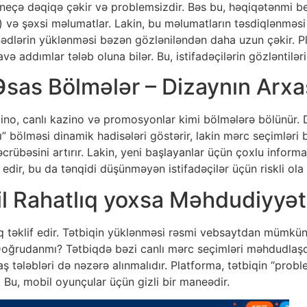
neçə dəqiqə çəkir və problemsizdir. Bəs bu, həqiqətənmi be
) və şəxsi məlumatlar. Lakin, bu məlumatların təsdiqlənməs
ənədlərin yüklənməsi bəzən gözləniləndən daha uzun çəkir. P
 addımlar tələb oluna bilər. Bu, istifadəçilərin gözləntiləri
Əsas Bölmələr – Dizaynın Arx
zino, canlı kazino və promosyonlar kimi bölmələrə bölünür.
ı” bölməsi dinamik hadisələri göstərir, lakin mərc seçimləri b
crübəsini artırır. Lakin, yeni başlayanlar üçün çoxlu inform
 edir, bu da tənqidi düşünməyən istifadəçilər üçün riskli ola b
il Rahatlıq yoxsa Məhdudiyyə
təklif edir. Tətbiqin yüklənməsi rəsmi vebsaytdan mümkündü
 Doğrudanmı? Tətbiqdə bəzi canlı mərc seçimləri məhdudlaşdı
 tələbləri də nəzərə alınmalıdır. Platforma, tətbiqin “problem
. Bu, mobil oyunçular üçün gizli bir maneədir.