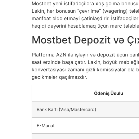
Mostbet yeni istifadəçilərə xoş gəlmə bonusu, d
Lakin, hər bonusun “çevrilmə” (wagering) təl
mənfəət əldə etməyi çətinləşdirir. İstifadəçil
həqiqi dəyərini hesablamaq üçün mərc tələblə
Mostbet Depozit və Çıx
Platforma AZN ilə işləyir və depozit üçün bank 
saat ərzində başa çatır. Lakin, böyük məbləğ
konvertasiyası zamanı gizli komissiyalar ola b
gecikmələr qaçılmazdır.
Ödəniş Üsulu
Bank Kartı (Visa/Mastercard)
E-Manat