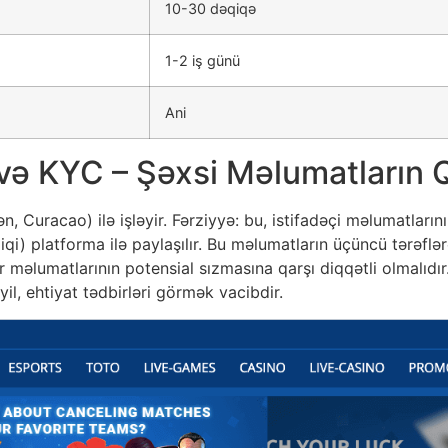
10-30 dəqiqə
1-2 iş günü
Ani
 və KYC – Şəxsi Məlumatların
, Curacao) ilə işləyir. Fərziyyə: bu, istifadəçi məlumatları
iqi) platforma ilə paylaşılır. Bu məlumatların üçüncü tərəflə
 məlumatlarının potensial sızmasına qarşı diqqətli olmalıdır
l, ehtiyat tədbirləri görmək vacibdir.