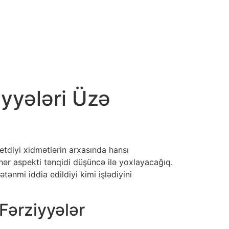
irthday
Gallery
Contact Us
Announcements
iyyələri Üzə
etdiyi xidmətlərin arxasında hansı
hər aspekti tənqidi düşüncə ilə yoxlayacağıq.
tənmi iddia edildiyi kimi işlədiyini
 Fərziyyələr