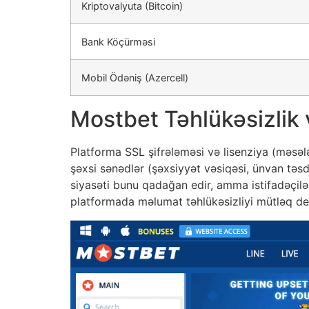
Kriptovalyuta (Bitcoin)
Bank Köçürməsi
Mobil Ödəniş (Azercell)
Mostbet Təhlükəsizlik
Platforma SSL şifrələməsi və lisenziya (məsələn
şəxsi sənədlər (şəxsiyyət vəsiqəsi, ünvan təsd
siyasəti bunu qadağan edir, amma istifadəçilər
platformada məlumat təhlükəsizliyi mütləq deyi