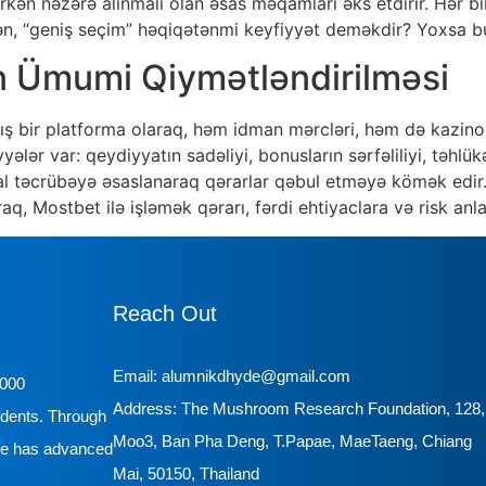
rərkən nəzərə alınmalı olan əsas məqamları əks etdirir. Hər 
lən, “geniş seçim” həqiqətənmi keyfiyyət deməkdir? Yoxsa bu
n Ümumi Qiymətləndirilməsi
ş bir platforma olaraq, həm idman mərcləri, həm də kazino 
yyələr var: qeydiyyatın sadəliyi, bonusların sərfəliliyi, təhlü
al təcrübəyə əsaslanaraq qərarlar qəbul etməyə kömək edir. P
aq, Mostbet ilə işləmək qərarı, fərdi ehtiyaclara və risk anla
Reach Out
Email:
alumnikdhyde@gmail.com
,000
Address:
The Mushroom Research Foundation, 128,
udents. Through
Moo3, Ban Pha Deng, T.Papae, MaeTaeng, Chiang
, he has advanced
Mai, 50150, Thailand