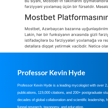
Bu siyahı, Mostbet-in təkliflərini qiymətləndi
fərziyyəni yoxlamaq üçün bir fürsətdir. Məsə
Mostbet Platformasını
Mostbet, Azərbaycan bazarına uyğunlaşdırılmı
Lakin, hər bir funksiyanın arxasında gizli fərzi
istifadəçilərə bu fərziyyələri yoxlamağa və re
detallara diqqət yetirmək vacibdir. Nəticə olar
Professor Kevin Hyde
Professor Kevin Hyde is a leading mycologist with over 2
publications, 119,000 citations, and 200+ postgraduate st
decades of global collaboration and scientific leadership
fungal research, taxonomy, and education.