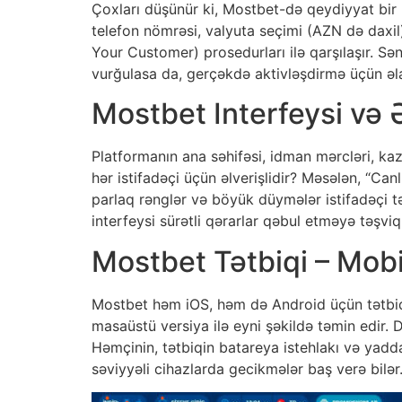
Çoxları düşünür ki, Mostbet-də qeydiyyat bir 
telefon nömrəsi, valyuta seçimi (AZN də daxil
Your Customer) prosedurları ilə qarşılaşır. S
vurğulasa da, gerçəkdə aktivləşdirmə üçün əlavə
Mostbet Interfeysi və 
Platformanın ana səhifəsi, idman mərcləri, ka
hər istifadəçi üçün əlverişlidir? Məsələn, “Canl
parlaq rənglər və böyük düymələr istifadəçi tə
interfeysi sürətli qərarlar qəbul etməyə təşviq
Mostbet Tətbiqi – Mob
Mostbet həm iOS, həm də Android üçün tətbiq 
masaüstü versiya ilə eyni şəkildə təmin edir.
Həmçinin, tətbiqin batareya istehlakı və yaddaş
səviyyəli cihazlarda gecikmələr baş verə bilər