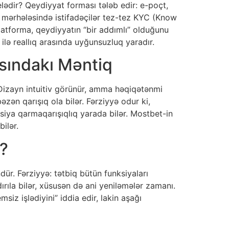
lədir? Qeydiyyat forması tələb edir: e-poçt,
i mərhələsində istifadəçilər tez-tez KYC (Know
latforma, qeydiyyatın “bir addımlı” olduğunu
 ilə reallıq arasında uyğunsuzluq yaradır.
asındakı Məntiq
 Dizayn intuitiv görünür, amma həqiqətənmi
əzən qarışıq ola bilər. Fərziyyə odur ki,
asiya qarmaqarışıqlıq yarada bilər. Mostbet-in
ilər.
t?
r. Fərziyyə: tətbiq bütün funksiyaları
rıla bilər, xüsusən də ani yeniləmələr zamanı.
siz işlədiyini” iddia edir, lakin aşağı