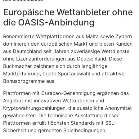
Europäische Wettanbieter ohne
die OASIS-Anbindung
Renommierte Wettplattformen aus Malta sowie Zypern
dominieren den europäischen Markt und bieten Kunden
aus Deutschland seit Jahren zuverlässige Wettdienste
ohne Lizenzanforderungen aus Deutschland. Diese
Buchmacher zeichnen sich durch langjährige
Markterfahrung, breite Sportauswahl und attraktive
Bonusprogramme aus.
Plattformen mit Curacao-Genehmigung ergänzen das
Angebot mit innovativen Wettoptionen und
Kryptowährungszahlungen, die zusätzliche Anonymität
gewährleisten. Die technische Ausstattung dieser
Plattformen erfüllt höchsten Standards mit SSL-
Sicherheit und gerechten Spielbedingungen.