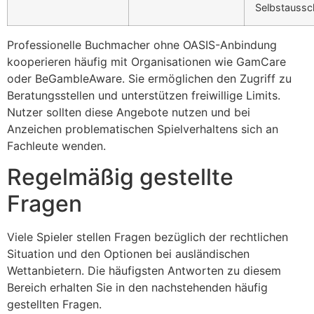
Selbstaussc
Professionelle Buchmacher ohne OASIS-Anbindung
kooperieren häufig mit Organisationen wie GamCare
oder BeGambleAware. Sie ermöglichen den Zugriff zu
Beratungsstellen und unterstützen freiwillige Limits.
Nutzer sollten diese Angebote nutzen und bei
Anzeichen problematischen Spielverhaltens sich an
Fachleute wenden.
Regelmäßig gestellte
Fragen
Viele Spieler stellen Fragen bezüglich der rechtlichen
Situation und den Optionen bei ausländischen
Wettanbietern. Die häufigsten Antworten zu diesem
Bereich erhalten Sie in den nachstehenden häufig
gestellten Fragen.