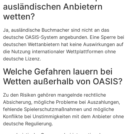
ausländischen Anbietern
wetten?
Ja, ausländische Buchmacher sind nicht an das
deutsche OASIS-System angebunden. Eine Sperre bei
deutschen Wettanbietern hat keine Auswirkungen auf
die Nutzung internationaler Wettplattformen ohne
deutsche Lizenz.
Welche Gefahren lauern bei
Wetten außerhalb von OASIS?
Zu den Risiken gehören mangelnde rechtliche
Absicherung, mögliche Probleme bei Auszahlungen,
fehlende Spielerschutzmaßnahmen und mögliche
Konflikte bei Unstimmigkeiten mit dem Anbieter ohne
deutsche Regulierung.