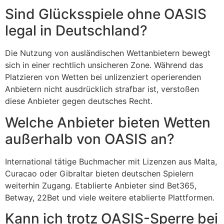
Sind Glücksspiele ohne OASIS
legal in Deutschland?
Die Nutzung von ausländischen Wettanbietern bewegt
sich in einer rechtlich unsicheren Zone. Während das
Platzieren von Wetten bei unlizenziert operierenden
Anbietern nicht ausdrücklich strafbar ist, verstoßen
diese Anbieter gegen deutsches Recht.
Welche Anbieter bieten Wetten
außerhalb von OASIS an?
International tätige Buchmacher mit Lizenzen aus Malta,
Curacao oder Gibraltar bieten deutschen Spielern
weiterhin Zugang. Etablierte Anbieter sind Bet365,
Betway, 22Bet und viele weitere etablierte Plattformen.
Kann ich trotz OASIS-Sperre bei