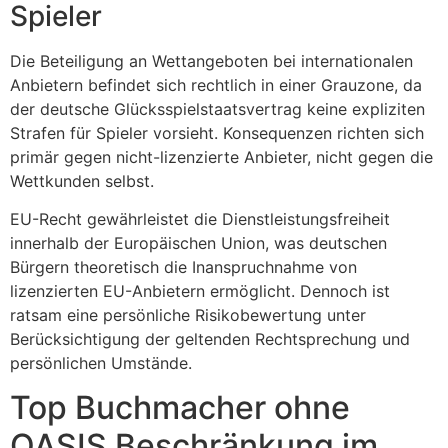
Spieler
Die Beteiligung an Wettangeboten bei internationalen
Anbietern befindet sich rechtlich in einer Grauzone, da
der deutsche Glücksspielstaatsvertrag keine expliziten
Strafen für Spieler vorsieht. Konsequenzen richten sich
primär gegen nicht-lizenzierte Anbieter, nicht gegen die
Wettkunden selbst.
EU-Recht gewährleistet die Dienstleistungsfreiheit
innerhalb der Europäischen Union, was deutschen
Bürgern theoretisch die Inanspruchnahme von
lizenzierten EU-Anbietern ermöglicht. Dennoch ist
ratsam eine persönliche Risikobewertung unter
Berücksichtigung der geltenden Rechtsprechung und
persönlichen Umstände.
Top Buchmacher ohne
OASIS Beschränkung im