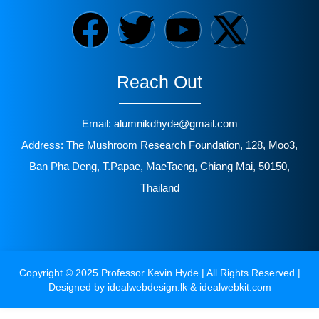
Reach Out
Email:
alumnikdhyde@gmail.com
Address:
The Mushroom Research Foundation, 128, Moo3,
Ban Pha Deng, T.Papae, MaeTaeng, Chiang Mai, 50150,
Thailand
Copyright © 2025
Professor Kevin Hyde
| All Rights Reserved |
Designed by
idealwebdesign.lk
&
idealwebkit.com