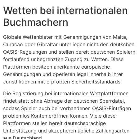
Wetten bei internationalen
Buchmachern
Globale Wettanbieter mit Genehmigungen von Malta,
Curacao oder Gibraltar unterliegen nicht den deutschen
OASIS-Regelungen und stellen bereit deutschen Spielern
fortlaufend unbegrenzten Zugang zu Wetten. Diese
Plattformen besitzen anerkannte europäische
Genehmigungen und operieren legal innerhalb ihrer
Jurisdiktionen mit erprobten Sicherheitsstandards.
Die Registrierung bei internationalen Wettplattformen
findet statt ohne Abfrage der deutschen Sperrdatei,
sodass Spieler auch bei vorhandenen OASIS-Einträgen
problemlos Konten eröffnen können. Viele dieser
Plattformen stellen bereit deutschsprachige
Unterstützung und akzeptieren übliche Zahlungsarten
aus Deutschland.