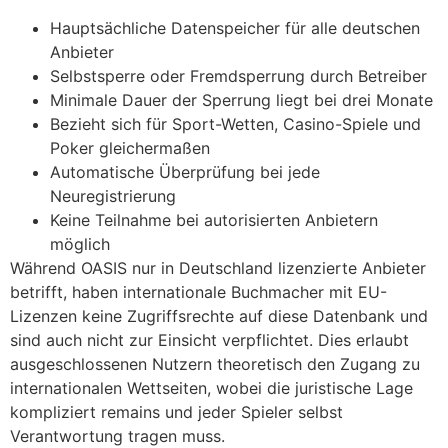
Hauptsächliche Datenspeicher für alle deutschen
Anbieter
Selbstsperre oder Fremdsperrung durch Betreiber
Minimale Dauer der Sperrung liegt bei drei Monate
Bezieht sich für Sport-Wetten, Casino-Spiele und
Poker gleichermaßen
Automatische Überprüfung bei jede
Neuregistrierung
Keine Teilnahme bei autorisierten Anbietern
möglich
Während OASIS nur in Deutschland lizenzierte Anbieter
betrifft, haben internationale Buchmacher mit EU-
Lizenzen keine Zugriffsrechte auf diese Datenbank und
sind auch nicht zur Einsicht verpflichtet. Dies erlaubt
ausgeschlossenen Nutzern theoretisch den Zugang zu
internationalen Wettseiten, wobei die juristische Lage
kompliziert remains und jeder Spieler selbst
Verantwortung tragen muss.