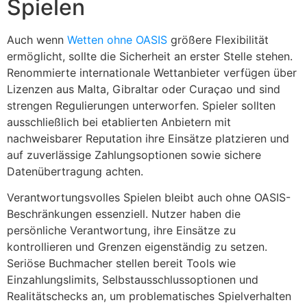
Spielen
Auch wenn
Wetten ohne OASIS
größere Flexibilität
ermöglicht, sollte die Sicherheit an erster Stelle stehen.
Renommierte internationale Wettanbieter verfügen über
Lizenzen aus Malta, Gibraltar oder Curaçao und sind
strengen Regulierungen unterworfen. Spieler sollten
ausschließlich bei etablierten Anbietern mit
nachweisbarer Reputation ihre Einsätze platzieren und
auf zuverlässige Zahlungsoptionen sowie sichere
Datenübertragung achten.
Verantwortungsvolles Spielen bleibt auch ohne OASIS-
Beschränkungen essenziell. Nutzer haben die
persönliche Verantwortung, ihre Einsätze zu
kontrollieren und Grenzen eigenständig zu setzen.
Seriöse Buchmacher stellen bereit Tools wie
Einzahlungslimits, Selbstausschlussoptionen und
Realitätschecks an, um problematisches Spielverhalten